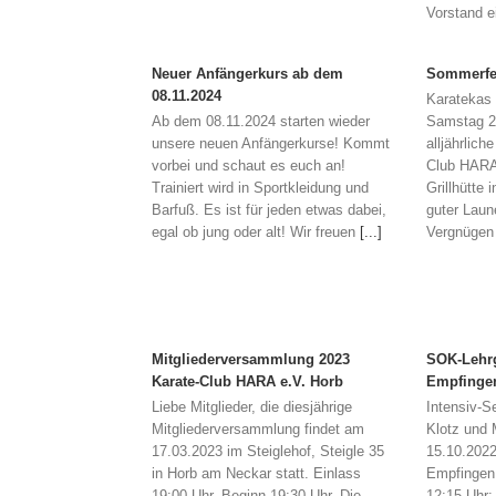
Vorstand e
Neuer Anfängerkurs ab dem
Sommerfe
08.11.2024
Karatekas 
Ab dem 08.11.2024 starten wieder
Samstag 2
unsere neuen Anfängerkurse! Kommt
alljährlic
vorbei und schaut es euch an!
Club HARA
Trainiert wird in Sportkleidung und
Grillhütte 
Barfuß. Es ist für jeden etwas dabei,
guter Laun
egal ob jung oder alt! Wir freuen
[...]
Vergnügen
Mitgliederversammlung 2023
SOK-Lehrg
Karate-Club HARA e.V. Horb
Empfinge
Liebe Mitglieder, die diesjährige
Intensiv-
Mitgliederversammlung findet am
Klotz und 
17.03.2023 im Steiglehof, Steigle 35
15.10.2022
in Horb am Neckar statt. Einlass
Empfingen 
19:00 Uhr, Beginn 19:30 Uhr. Die
12:15 Uhr: