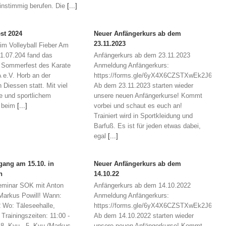
instimmig berufen. Die
[...]
st 2024
Neuer Anfängerkurs ab dem
23.11.2023
im Volleyball Fieber Am
1.07.204 fand das
Anfängerkurs ab dem 23.11.2023
he Sommerfest des Karate
Anmeldung Anfängerkurs:
 e.V. Horb an der
https://forms.gle/6yX4X6CZSTXwEk2J6
in Diessen statt. Mit viel
Ab dem 23.11.2023 starten wieder
e und sportlichem
unsere neuen Anfängerkurse! Kommt
 beim
[...]
vorbei und schaut es euch an!
Trainiert wird in Sportkleidung und
Barfuß. Es ist für jeden etwas dabei,
egal
[...]
ang am 15.10. in
Neuer Anfängerkurs ab dem
n
14.10.22
Seminar SOK mit Anton
Anfängerkurs ab dem 14.10.2022
Markus Powill! Wann:
Anmeldung Anfängerkurs:
 Wo: Täleseehalle,
https://forms.gle/6yX4X6CZSTXwEk2J6
Trainingszeiten: 11:00 -
Ab dem 14.10.2022 starten wieder
 8. Kyu - 5. Kyu (Markus
unsere neuen Anfängerkurse! Kommt