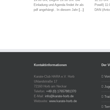
Einladung und Agenda findet ihr als
Powill) 11:
pdf angehängt.. In diesem Jahr
[...]
DAN (Anto
Kontaktinformationen
Der V
Karate-Club HARA e.V. Horb
Vor
Uhlandstraße 17
72160 Horb am Neckar
Jug
Telefon:
+49 (0) 17657881370
E-Mail:
info@karate-horb.de
Trai
Webseite:
www.karate-horb.de
Ter