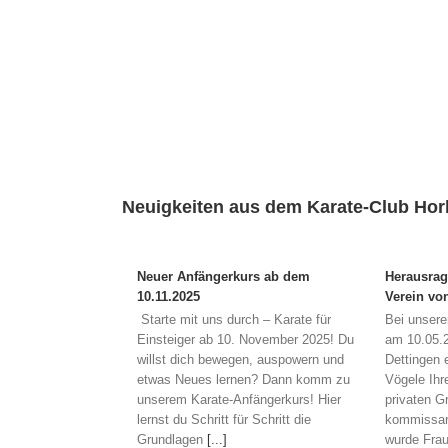
Neuigkeiten aus dem Karate-Club Hor
Neuer Anfängerkurs ab dem
Herausra
10.11.2025
Verein vo
Starte mit uns durch – Karate für
Bei unsere
Einsteiger ab 10. November 2025! Du
am 10.05.2
willst dich bewegen, auspowern und
Dettingen e
etwas Neues lernen? Dann komm zu
Vögele Ihr
unserem Karate-Anfängerkurs! Hier
privaten G
lernst du Schritt für Schritt die
kommissar
Grundlagen
[...]
wurde Fra