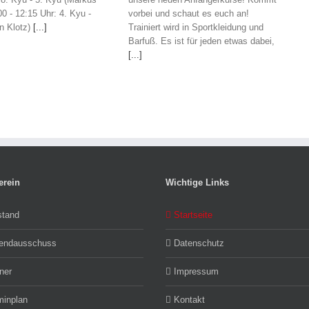
00 - 12:15 Uhr: 4. Kyu -
vorbei und schaut es euch an!
n Klotz)
[...]
Trainiert wird in Sportkleidung und
Barfuß. Es ist für jeden etwas dabei,
[...]
erein
Wichtige Links
stand
Startseite
endausschuss
Datenschutz
ner
Impressum
minplan
Kontakt