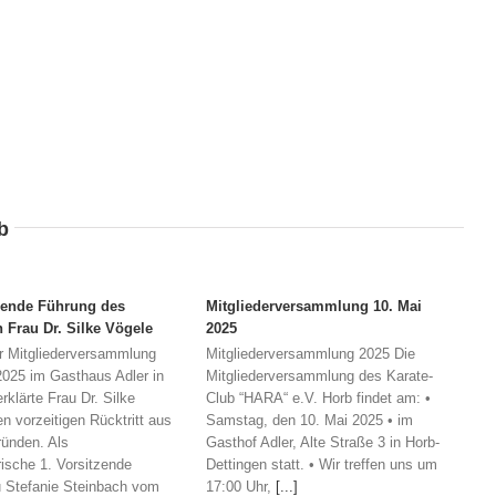
b
gende Führung des
Mitgliederversammlung 10. Mai
n Frau Dr. Silke Vögele
2025
r Mitgliederversammlung
Mitgliederversammlung 2025 Die
025 im Gasthaus Adler in
Mitgliederversammlung des Karate-
rklärte Frau Dr. Silke
Club “HARA“ e.V. Horb findet am: •
en vorzeitigen Rücktritt aus
Samstag, den 10. Mai 2025 • im
ründen. Als
Gasthof Adler, Alte Straße 3 in Horb-
ische 1. Vorsitzende
Dettingen statt. • Wir treffen uns um
u Stefanie Steinbach vom
17:00 Uhr,
[...]