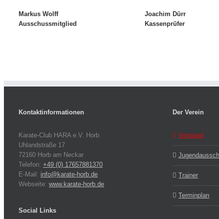
Markus Wolff
Joachim Dürr
Ausschussmitglied
Kassenprüfer
Kontaktinformationen
Der Verein
Karate-Club HARA e.V. Horb
Vorstand
Uhlandstraße 17
72160 Horb am Neckar
Jugendaussc
Telefon:
+49 (0) 17657881370
E-Mail:
info@karate-horb.de
Trainer
Webseite:
www.karate-horb.de
Terminplan
Social Links