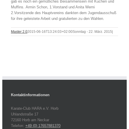
gab es noch ein gemütliches Beisammensein mit Kuchen und
Muffins. Armin Schon, 1.Vorstand und Anita Werni
2.Vorsitzende des Hauptvereins dankten dem Jugendausschuß
für ihre geleistete Arbeit und gratulierten zu den Wahlen.
Master 2.0
2015-06-16T13:24:03+02:00
Sonntag - 22. März. 2015
|
Kontaktinformationen
Karate-Club HARA e.V. Horb
Uhlandstraße 17
72160 Horb am Neckar
Telefon:
+49 (0) 17657881370