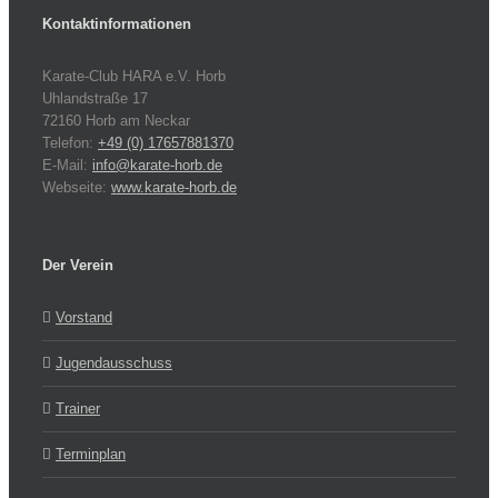
Kontaktinformationen
Karate-Club HARA e.V. Horb
Uhlandstraße 17
72160 Horb am Neckar
Telefon:
+49 (0) 17657881370
E-Mail:
info@karate-horb.de
Webseite:
www.karate-horb.de
Der Verein
Vorstand
Jugendausschuss
Trainer
Terminplan