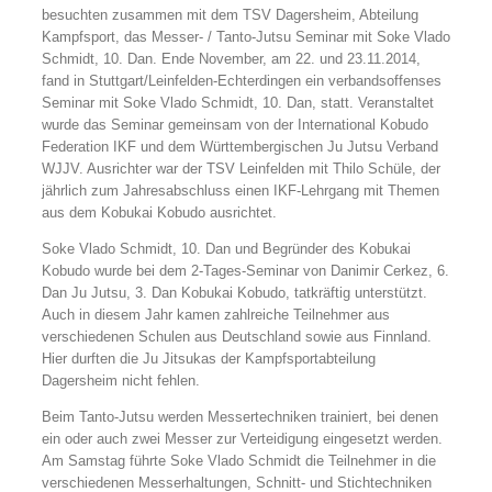
besuchten zusammen mit dem TSV Dagersheim, Abteilung
Kampfsport, das Messer- / Tanto-Jutsu Seminar mit Soke Vlado
Schmidt, 10. Dan. Ende November, am 22. und 23.11.2014,
fand in Stuttgart/Leinfelden-Echterdingen ein verbandsoffenses
Seminar mit Soke Vlado Schmidt, 10. Dan, statt. Veranstaltet
wurde das Seminar gemeinsam von der International Kobudo
Federation IKF und dem Württembergischen Ju Jutsu Verband
WJJV. Ausrichter war
der TSV Leinfelden mit Thilo Schüle, der
jährlich zum Jahresabschluss einen IKF-Lehrgang mit Themen
aus dem Kobukai Kobudo ausrichtet.
Soke Vlado Schmidt, 10. Dan und Begründer des Kobukai
Kobudo wurde bei dem 2-Tages-Seminar von Danimir Cerkez, 6.
Dan Ju Jutsu, 3. Dan Kobukai Kobudo, tatkräftig unterstützt.
Auch in diesem Jahr kamen zahlreiche Teilnehmer aus
verschiedenen Schulen aus Deutschland sowie aus Finnland.
Hier durften die Ju Jitsukas der Kampfsportabteilung
Dagersheim nicht fehlen.
Beim Tanto-Jutsu werden Messertechniken trainiert, bei denen
ein oder auch zwei Messer zur Verteidigung eingesetzt werden.
Am Samstag führte Soke Vlado Schmidt die Teilnehmer in die
verschiedenen Messerhaltungen, Schnitt- und Stichtechniken