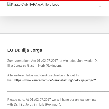
Zum
Inhalt
springen
LG Dr. Ilija Jorga
Zum vormerken: Am 01./02.07.2017 ist wie jedes Jahr wieder Dr.
Illija Jorga zu Gast in Horb (Rexingen).
Alle weiteren Infos und die Ausschreibung findet Ihr
hier:
https://www.karate-horb.de/veranstaltung/lg-dr-ilija-jorga-2/
___________________________________________________________
Please note: At 01./02.07.2017 we will have our annual seminar
with Dr. Illija Jorga in Horb (Rexingen).