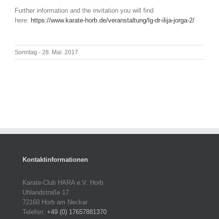
Further information and the invitation you will find
here:
https://www.karate-horb.de/veranstaltung/lg-dr-ilija-jorga-2/
Sonntag - 28. Mai. 2017
Kontaktinformationen
Karate-Club HARA e.V. Horb
Uhlandstraße 17
72160 Horb am Neckar
Telefon:
+49 (0) 17657881370